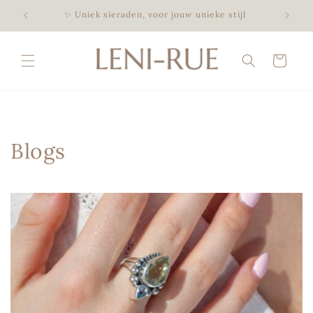
Meteen
naar de
✨ Uniek sieraden, voor jouw unieke stijl
🤍 Han
content
Winkelwagen
Blogs