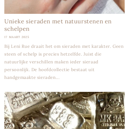
Unieke sieraden met natuurstenen en
schelpen
17 MAART 2025
Bij Leni Rue draait het om sieraden met karakter. Geen
steen of schelp is precies hetzelfde. Juist die
natuurlijke verschillen maken ieder sieraad
persoonlijk. De hoofdcollectie bestaat uit
handgemaakte sieraden...