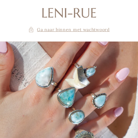
Meteen
naar de
content
Ga naar binnen met wachtwoord