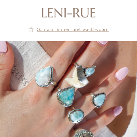
Meteen
naar de
content
Ga naar binnen met wachtwoord